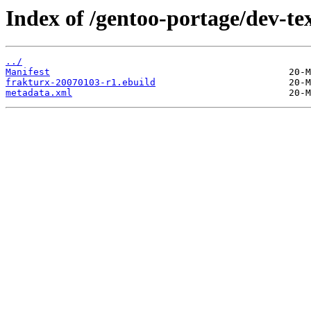
Index of /gentoo-portage/dev-te
../
Manifest
frakturx-20070103-r1.ebuild
metadata.xml